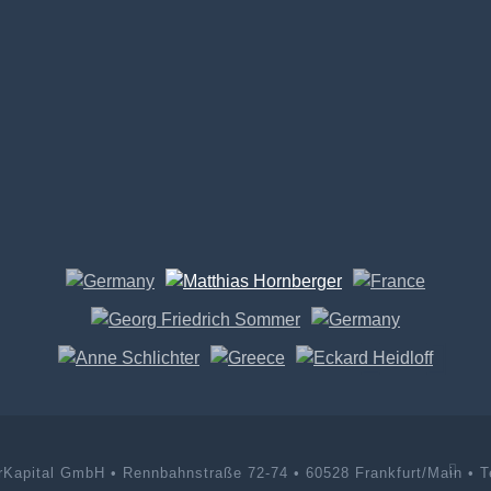
rKapital GmbH • Rennbahnstraße 72-74 • 60528 Frankfurt/Main • Te