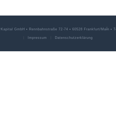
rKapital GmbH • Rennbahnstraße 72-74 • 60528 Frankfurt/Main • Te
Impressum
Datenschutzerklärung